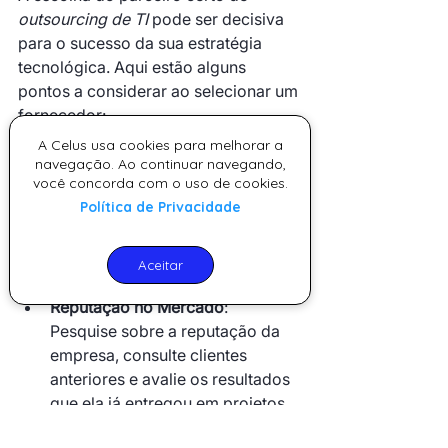
outsourcing de TI
 pode ser decisiva 
para o sucesso da sua estratégia 
tecnológica. Aqui estão alguns 
pontos a considerar ao selecionar um 
fornecedor:
Experiência e Expertise
: 
A Celus usa cookies para melhorar a
Verifique se o provedor tem 
navegação. Ao continuar navegando,
você concorda com o uso de cookies.
experiência no seu setor e se os 
Política de Privacidade
profissionais possuem as 
certificações e habilidades 
necessárias para atender suas 
Aceitar
demandas.
Reputação no Mercado
: 
Pesquise sobre a reputação da 
empresa, consulte clientes 
anteriores e avalie os resultados 
que ela já entregou em projetos 
semelhantes.