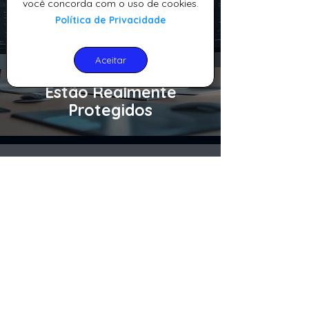
você concorda com o uso de cookies.
Política de Privacidade
Testes de Restauração
de Backup: Como
Aceitar
Garantir que Seus Dados
Estão Realmente
Protegidos
1
/
2