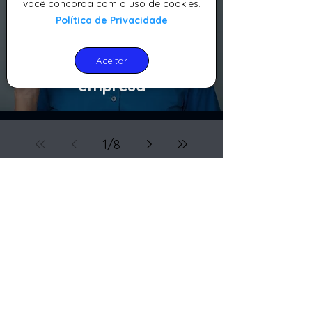
você concorda com o uso de cookies.
Série: Da decisão à
Política de Privacidade
implantação — o passo a
passo para terceirizar o
Aceitar
suporte de TI da sua
empresa
1
/
8