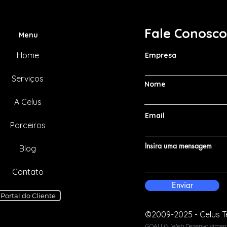
Fale Conosc
Menu
ecisão à
Série: Da decisão à
Home
Empresa
o — o passo a
implantação — o passo a
terceirizar o
passo para terceirizar o
TI da sua
suporte de TI da sua
Serviços
Nome
empresa
A Celus
Email
Parceiros
Insira uma mensagem
TECNOLOGI
Blog
Contato
Enviar
Portal do Cliente
©2009-2025 - Celus T
GOALLiN Web Desenvolvimen