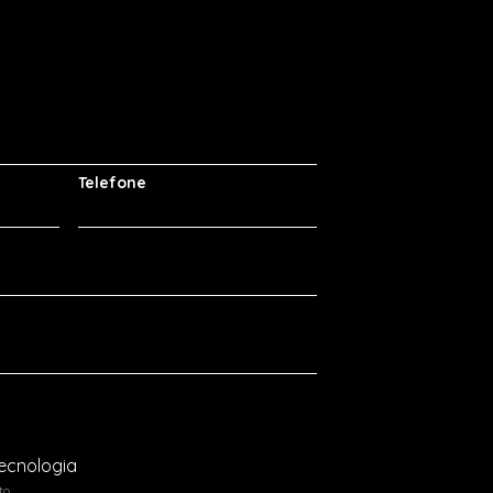
o
Telefone
A
ecnologia
to