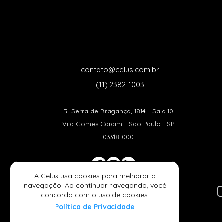
Por que investir em suporte
Série: Da d
de TI é essencial?
implantaçã
passo para 
contato@celus.com.br
suporte de 
(11) 2382-1003
empresa
R. Serra de Bragança, 1814 - Sala 10
Vila Gomes Cardim - São Paulo - SP
03318-000
A Celus usa cookies para melhorar a
navegação. Ao continuar navegando, você
concorda com o uso de cookies.
Política de Privacidade
Política de Privacidade