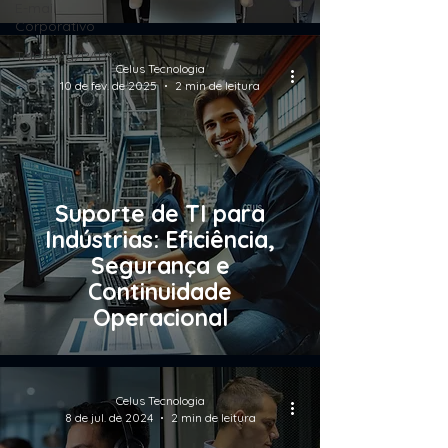
E-mail
Corporativo
Telefonia/PABX
Celus Tecnologia
10 de fev. de 2025
2 min de leitura
Suporte de TI para
Indústrias: Eficiência,
Segurança e
Continuidade
Operacional
Celus Tecnologia
8 de jul. de 2024
2 min de leitura