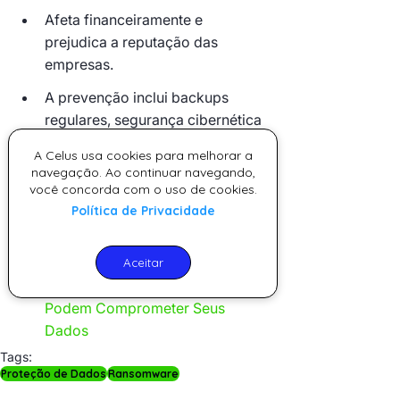
Afeta financeiramente e 
prejudica a reputação das 
empresas.
A prevenção inclui backups 
regulares, segurança cibernética 
e educação dos usuários.
A Celus usa cookies para melhorar a
navegação. Ao continuar navegando,
📚 
Para Saber Mais
você concorda com o uso de cookies.
Política de Privacidade
Como Evitar a Perda de Dados 
com Backup e Disaster Recovery
Aceitar
5 Mitos Sobre Backup que 
Podem Comprometer Seus 
Dados
Tags:
Proteção de Dados
Ransomware
Segurança da Informação