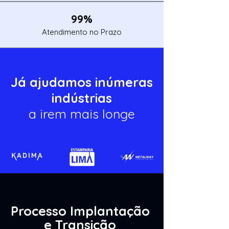
99%
Atendimento
no Prazo
Já ajudamos inúmeras
indústrias
a irem mais longe
Processo Implantação
e Transição