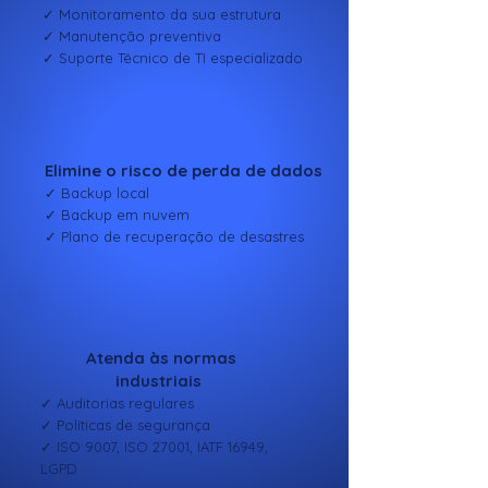
✓ Monitoramento da sua estrutura
✓ Manutenção preventiva
✓ Suporte Técnico de TI especializado
Elimine o risco de perda de dados
✓ Backup local
✓ Backup em nuvem
✓ Plano de recuperação de desastres
Atenda às normas
industriais
✓ Auditorias regulares
✓ Políticas de segurança
✓ ISO 9007, ISO 27001, IATF 16949,
LGPD