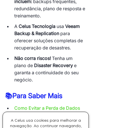
incluem:
 backups frequentes, 
redundância, plano de resposta e 
treinamento.
A 
Celus Tecnologia
 usa 
Veeam 
Backup & Replication
 para 
oferecer soluções completas de 
recuperação de desastres.
Não corra riscos!
 Tenha um 
plano de 
Disaster Recovery
 e 
garanta a continuidade do seu 
negócio.
📚Para Saber Mais
Como Evitar a Perda de Dados 
com Backup e Disaster Recovery
A Celus usa cookies para melhorar a
5 Mitos Sobre Backup que 
navegação. Ao continuar navegando,