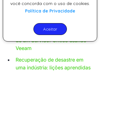
você concorda com o uso de cookies.
Podem Comprometer Seus 
Política de Privacidade
Dados
Como Restauramos 6TB em 3 
Aceitar
Horas: Recuperação Completa 
de um Servidor Crítico usando 
Veeam
Recuperação de desastre em 
uma indústria: lições aprendidas
Tags:
Proteção de Dados
Backup na Nuvem
Disaster Recovery
Recuperação de Dados
Backup e Recuperação